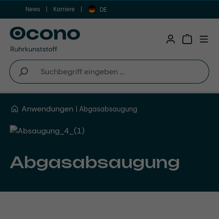
News
Karriere
Zum Hauptinhalt springen
DE
Warenkor
Anwendungen
Abgasabsaugung
Abgasabsaugung