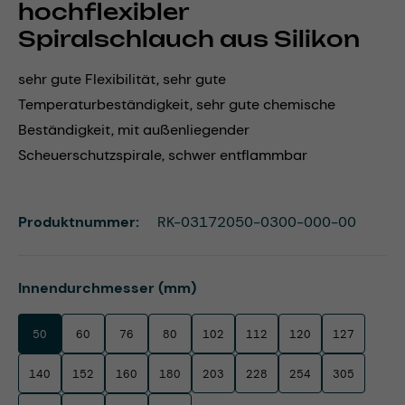
hochflexibler
Spiralschlauch aus Silikon
sehr gute Flexibilität, sehr gute
Temperaturbeständigkeit, sehr gute chemische
Beständigkeit, mit außenliegender
Scheuerschutzspirale, schwer entflammbar
Produktnummer:
RK-03172050-0300-000-00
auswählen
Innendurchmesser (mm)
50
60
76
80
102
112
120
127
140
152
160
180
203
228
254
305