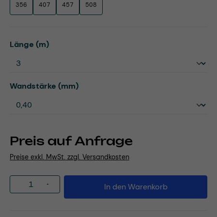
356
407
457
508
auswählen
Länge (m)
auswählen
Wandstärke (mm)
Preis auf Anfrage
Preise exkl. MwSt. zzgl. Versandkosten
Produkt Anzahl: Gib den gewünschten Wert
In den Warenkorb