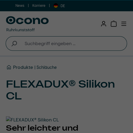
News
Karriere
Zum Hauptinhalt springen
DE
Warenkor
Produkte
Schläuche
FLEXADUX® Silikon
CL
Sehr leichter und