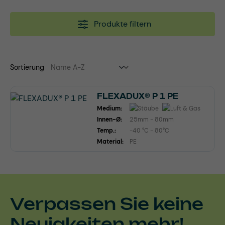
Produkte filtern
Sortierung
FLEXADUX® P 1 PE
Medium:
Innen-Ø:
25mm - 80mm
Temp.:
-40 °C - 80°C
Material:
PE
Verpassen Sie keine
Neuigkeiten mehr!