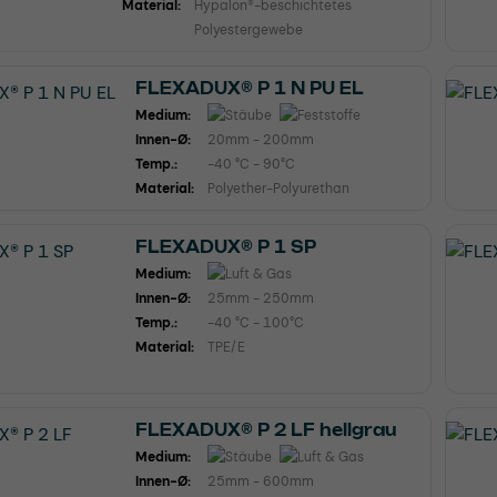
Material:
Hypalon®-beschichtetes
Polyestergewebe
FLEXADUX® P 1 N PU EL
Medium:
Innen-Ø:
20mm - 200mm
Temp.:
-40 °C - 90°C
Material:
Polyether-Polyurethan
FLEXADUX® P 1 SP
Medium:
Innen-Ø:
25mm - 250mm
Temp.:
-40 °C - 100°C
Material:
TPE/E
FLEXADUX® P 2 LF hellgrau
Medium:
Innen-Ø:
25mm - 600mm