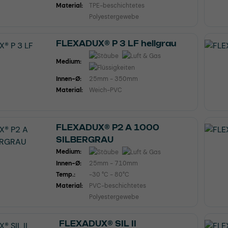
Material:
TPE-beschichtetes
Polyestergewebe
FLEXADUX® P 3 LF hellgrau
Medium:
Innen-Ø:
25mm - 350mm
Material:
Weich-PVC
FLEXADUX® P2 A 1000
SILBERGRAU
Medium:
Innen-Ø:
25mm - 710mm
Temp.:
-30 °C - 80°C
Material:
PVC-beschichtetes
Polyestergewebe
FLEXADUX® SIL II