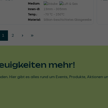
Medium:
Innen-Ø:
19mm - 305mm
Temp.:
-70 °C - 250°C
Material:
Silikon-beschichtetes Glasgewebe
Seite
Seite
1
2
euigkeiten mehr!
den. Hier gibt es alles rund um Events, Produkte, Aktionen 