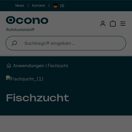
News
Karriere
Zum Hauptinhalt springen
DE
Warenkor
Anwendungen
Fischzucht
Fischzucht