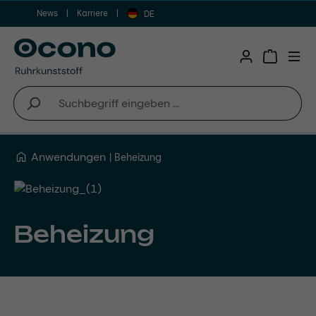
News
Karriere
Zum Hauptinhalt springen
DE
Warenkor
Anwendungen
Beheizung
Beheizung