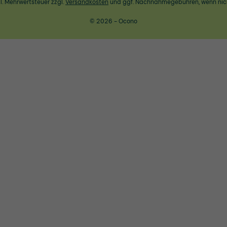
zl. Mehrwertsteuer zzgl.
Versandkosten
und ggf. Nachnahmegebühren, wenn nic
© 2026 - Ocono