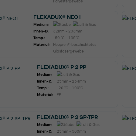
Polyestergewebe
FLEXADUX® NEO I
Medium:
Innen-Ø:
32mm - 203mm
Temp.:
-50 °C - 135°C
Material:
Neopren®-beschichtetes
Glasfasergewebe
FLEXADUX® P 2 PP
Medium:
Innen-Ø:
25mm - 254mm
Temp.:
-20 °C - 100°C
Material:
PP
FLEXADUX® P 2 SP-TPR
Medium:
Innen-Ø:
25mm - 500mm