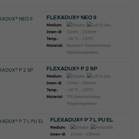
FLEXADUX® NEO II
Medium:
Innen-Ø:
32mm - 203mm
Temp.:
-50 °C - 135°C
Material:
Neopren®-beschichtetes
Glasfasergewebe
FLEXADUX® P 2 SP
Medium:
Innen-Ø:
25mm - 500mm
Temp.:
-40 °C - 150°C
Material:
TPE-beschichtetes
Polyestergewebe
FLEXADUX® P 7 L PU EL
Medium:
Innen-Ø:
25mm - 250mm