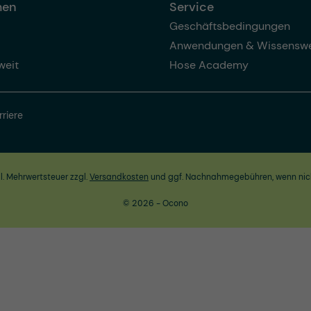
men
Service
Geschäftsbedingungen
Anwendungen & Wissenswe
weit
Hose Academy
rriere
zl. Mehrwertsteuer zzgl.
Versandkosten
und ggf. Nachnahmegebühren, wenn nic
© 2026 - Ocono