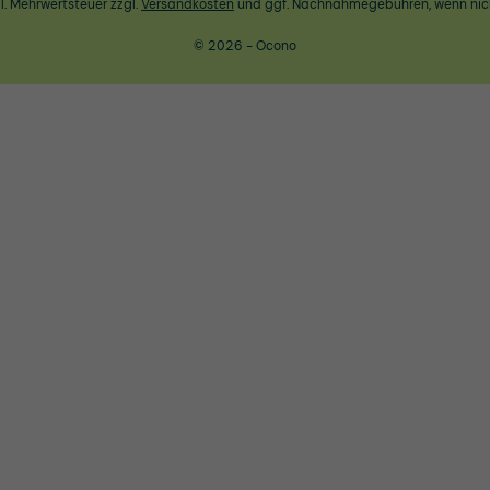
zl. Mehrwertsteuer zzgl.
Versandkosten
und ggf. Nachnahmegebühren, wenn nic
© 2026 - Ocono